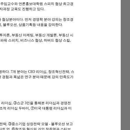
 주임교수와 언론홍보대학원 스피치 협상 최고경
자과정 교육도 진행하고 있다.
와 협상분야이다. 먼저 경영학 분야 강의는 창조경
석, 블루오션, 상품기획등 내용을 강의한다.
투자론, 부동산 마케팅, 부동산 개발론, 부동산 시
파워 스피치, 비즈니스 협상, 하버드 협상 스킬,
다. 7개 분야는 CEO 리더십, 창조혁신전략, 스
양한 경험과 폭넓은 연구 분야 때문에 강의 만족도가
 리더십, ③쇼군 3인을 통해본 리더십과 경영전
창조적 리더십 두바이, ⑦미국 대통령 리더십과 미
전략, ③중소기업 성장전략 모델 - 블루오션 보고
타트 업, ⑥창조와 혁신의 거인 정주영과 스티브