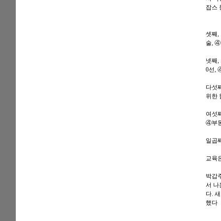
잡스 
셋째,
술, 
넷째,
0선,
다섯째
위한 
여섯째
④부동
일곱째
교육은
박갑주
서 나
다. 
했다