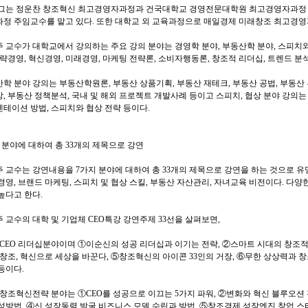
 그는 정운찬 창조혁신 최고경영자과정과 건국대학교 경영전문대학원 최고경영자과정
정 주임교수를 맡고 있다. 또한 대학교 외 교육과정으로 매일경제 미래창조 최고경영
 교수가 대학교에서 강의하는 주요 강의 분야는 경영학 분야, 부동산학 분야, 스피치
전략경영, 혁신경영, 미래경영, 마케팅 전략론, 소비자행동론, 창조적 리더십, 트렌드 분
학 분야 강의는 부동산학원론, 부동산 상품기획, 부동산 재테크, 부동산 공법, 부동산 
, 부동산 정책분석, 국내 및 해외 프로젝트 개발사례 등이고 스피치, 협상 분야 강의는 
테이션 방법, 스피치와 협상 전략 등이다.
 분야에 대하여 총 33개의 제목으로 강연
 교수는 강연내용을 7가지 분야에 대하여 총 33개의 제목으로 강연을 하는 것으로 유명하
경영, 브랜드 마케팅, 스피치 및 협상 스킬, 부동산 자산관리, 자녀교육 비전이다. 다
높다고 한다.
 교수의 대학 및 기업체 CEO특강 강연주제 33선을 살펴보면,
 CEO 리더십분야이며 ①이순신의 성공 리더십과 이기는 전략, ②스마트 시대의 창조적
④창조, 혁신으로 세상을 바꾼다, ⑤창조혁신의 아이콘 33인의 거장, ⑥무한 상상력과 
등이다.
 창조혁신전략 분야는 ①CEO를 성공으로 이끄는 5가지 파워, ②변화와 혁신 블루오션 
성방법, ④신 성장동력 발굴 비즈니스 모델 수립과 방법, ⑤창조경제 성장엔진 창업 스