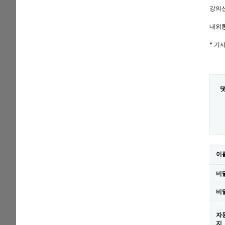
강의신
내외통신
* 기사
이
비
비
자
지