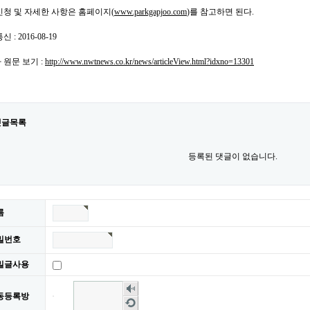
청 및 자세한 사항은 홈페이지(
www.parkgapjoo.com
)를 참고하면 된다.
 : 2016-08-19
 원문 보기 :
http://www.nwtnews.co.kr/news/articleView.html?idxno=13301
댓글목록
등록된 댓글이 없습니다.
름
밀번호
밀글사용
숫
동등록방
자
새