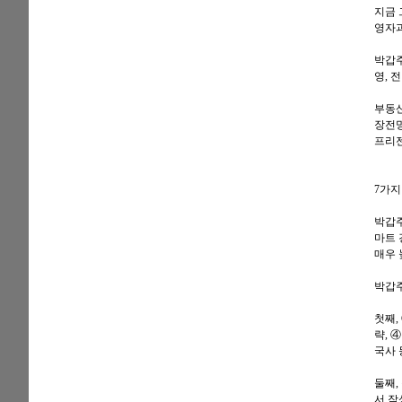
지금
영자과
박갑주
영, 
부동산
장전망
프리젠
7가지
박갑주
마트 
매우 
박갑주
첫째,
략, 
국사 
둘째,
서 작