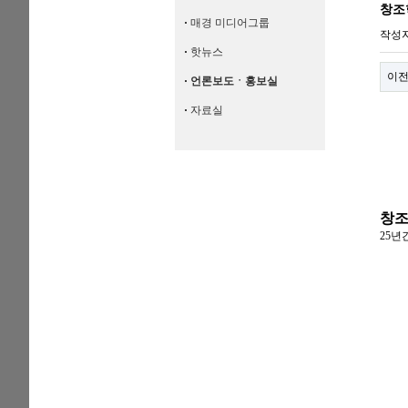
창조
·
매경 미디어그룹
작성
·
핫뉴스
이
·
언론보도ㆍ홍보실
·
자료실
창조
25년