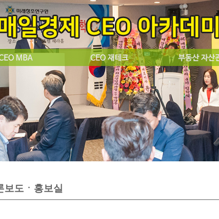
론보도ㆍ홍보실