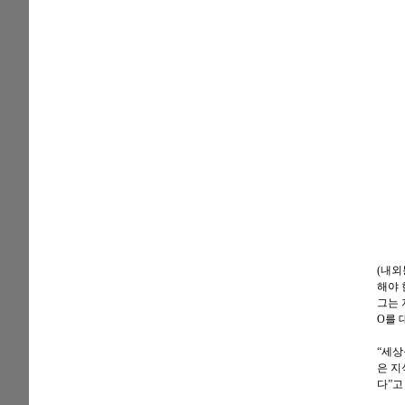
(내외
해야 
그는 
O를 
“세상
은 지
다”고